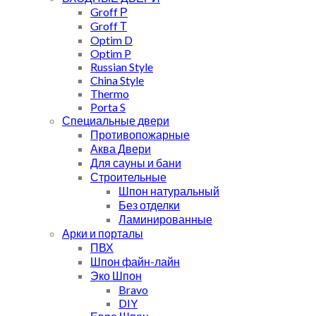
Groff Р
Groff Т
Optim D
Optim P
Russian Style
China Style
Thermo
Porta S
Специальные двери
Противопожарные
Аква Двери
Для сауны и бани
Строительные
Шпон натуральный
Без отделки
Ламинированные
Арки и порталы
ПВХ
Шпон файн-лайн
Эко Шпон
Bravo
DIY