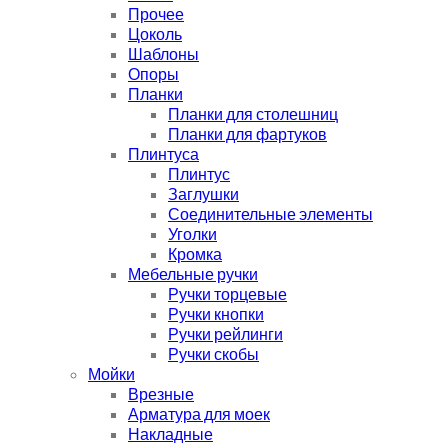
Прочее
Цоколь
Шаблоны
Опоры
Планки
Планки для столешниц
Планки для фартуков
Плинтуса
Плинтус
Заглушки
Соединительные элементы
Уголки
Кромка
Мебельные ручки
Ручки торцевые
Ручки кнопки
Ручки рейлинги
Ручки скобы
Мойки
Врезные
Арматура для моек
Накладные