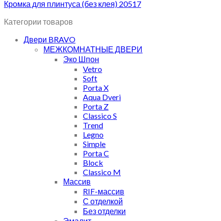
Кромка для плинтуса (без клея) 20517
Категории товаров
Двери BRAVO
МЕЖКОМНАТНЫЕ ДВЕРИ
Эко Шпон
Vetro
Soft
Porta X
Aqua Dveri
Porta Z
Classico S
Trend
Legno
Simple
Porta C
Block
Classico M
Массив
RIF-массив
С отделкой
Без отделки
Эмалит