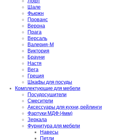
Лофт
Шале
Фьюжн
Прованс
Верона
Прага
Версаль
Валерия-М
Виктория
Брауни
Настя
Вега
Греция
Шкафы для посуды
Комплектующие для мебели
Посудосушители
Смесители
Аксессуары для кухни, рейлинги
Фартуки МДФ (4мм)
Зеркала
Фурнитура для мебели
Навесы
Петли