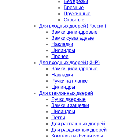
Без врезки
Врезные
Пружинные
Скрытые
Для входных дверей (Россия)
Замки цилиндровые
Замки сувальдные
Накладки
Цилиндры
Прочее
Для входных дверей (КНР)
Замки цилиндровые
Накладки
Ручки на планке
Цилиндры
Для стеклянных дверей
Ручки дверные
Замки и защелки
Цилиндры
Петли
Для распашных дверей
Для раздвижных дверей
Комплекты фурнитуры