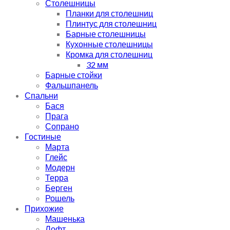
Столешницы
Планки для столешниц
Плинтус для столешниц
Барные столешницы
Кухонные столешницы
Кромка для столешниц
32 мм
Барные стойки
Фальшпанель
Спальни
Бася
Прага
Сопрано
Гостиные
Марта
Глейс
Модерн
Терра
Берген
Рошель
Прихожие
Машенька
Лофт