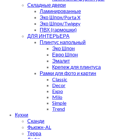
Складные двери
Ламинированные
Эко Шпон/Porta X
Эко Шпон/Twiggy
ПВХ (гармошки)
ДЛЯ ИНТЕРЬЕРА
Плинтус напольный
Эко Шпон
Евро Шпон
Эмалит
Крепеж для плинтуса
Рамки для фото и картин
Classic
Decor
Expo
Milo
Simple
Trend
Кухни
Сканди
Фьюжн-AL
Терра