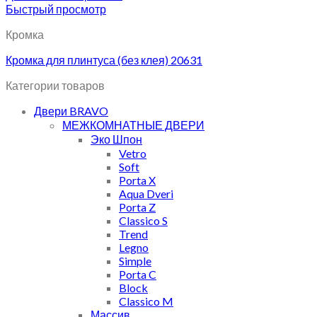
Быстрый просмотр
Кромка
Кромка для плинтуса (без клея) 20631
Категории товаров
Двери BRAVO
МЕЖКОМНАТНЫЕ ДВЕРИ
Эко Шпон
Vetro
Soft
Porta X
Aqua Dveri
Porta Z
Classico S
Trend
Legno
Simple
Porta C
Block
Classico M
Массив