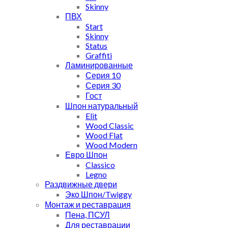
Skinny
ПВХ
Start
Skinny
Status
Graffiti
Ламинированные
Серия 10
Серия 30
Гост
Шпон натуральный
Elit
Wood Classic
Wood Flat
Wood Modern
Евро Шпон
Classico
Legno
Раздвижные двери
Эко Шпон/Twiggy
Монтаж и реставрация
Пена, ПСУЛ
Для реставрации