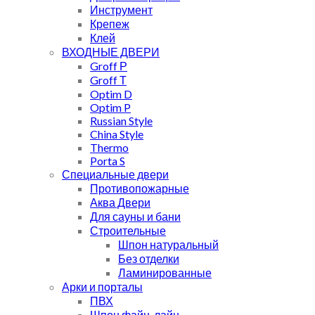
Инструмент
Крепеж
Клей
ВХОДНЫЕ ДВЕРИ
Groff Р
Groff Т
Optim D
Optim P
Russian Style
China Style
Thermo
Porta S
Специальные двери
Противопожарные
Аква Двери
Для сауны и бани
Строительные
Шпон натуральный
Без отделки
Ламинированные
Арки и порталы
ПВХ
Шпон файн-лайн