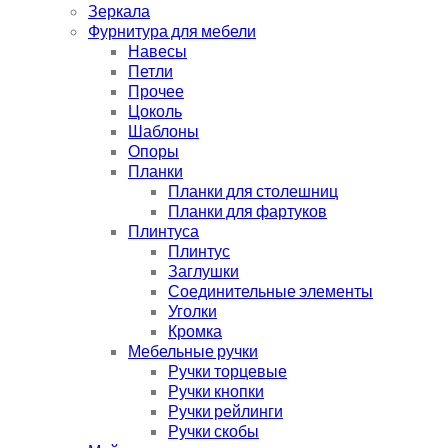
Зеркала
Фурнитура для мебели
Навесы
Петли
Прочее
Цоколь
Шаблоны
Опоры
Планки
Планки для столешниц
Планки для фартуков
Плинтуса
Плинтус
Заглушки
Соединительные элементы
Уголки
Кромка
Мебельные ручки
Ручки торцевые
Ручки кнопки
Ручки рейлинги
Ручки скобы