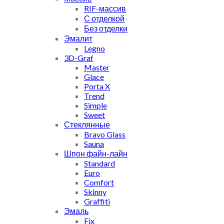
RIF-массив
С отделкой
Без отделки
Эмалит
Legno
3D-Graf
Master
Glace
Porta X
Trend
Simple
Sweet
Стеклянные
Bravo Glass
Sauna
Шпон файн-лайн
Standard
Euro
Comfort
Skinny
Graffiti
Эмаль
Fix