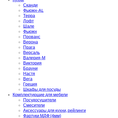
Сканди
Фьюжн-AL
Терра
Лофт
Шале
Фьюжн
Прованс
Верона
Прага
Версаль
Валерия-М
Виктория
Брауни
Настя
Вега
Греция
Шкафы для посуды
Комплектующие для мебели
Посудосушители
Смесители
Аксессуары для кухни, рейлинги
Фартуки МДФ (4мм)