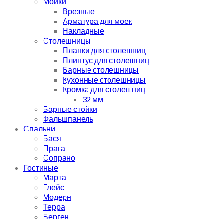
Мойки
Врезные
Арматура для моек
Накладные
Столешницы
Планки для столешниц
Плинтус для столешниц
Барные столешницы
Кухонные столешницы
Кромка для столешниц
32 мм
Барные стойки
Фальшпанель
Спальни
Бася
Прага
Сопрано
Гостиные
Марта
Глейс
Модерн
Терра
Берген