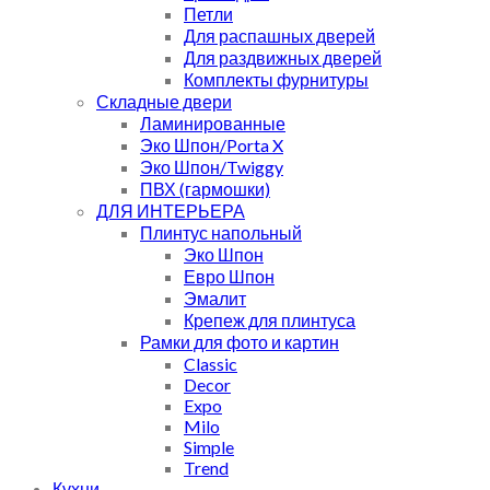
Петли
Для распашных дверей
Для раздвижных дверей
Комплекты фурнитуры
Складные двери
Ламинированные
Эко Шпон/Porta X
Эко Шпон/Twiggy
ПВХ (гармошки)
ДЛЯ ИНТЕРЬЕРА
Плинтус напольный
Эко Шпон
Евро Шпон
Эмалит
Крепеж для плинтуса
Рамки для фото и картин
Classic
Decor
Expo
Milo
Simple
Trend
Кухни