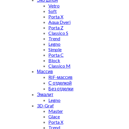
Vetro
Soft
Porta X
Aqua Dveri
Porta Z
Classico S
Trend
Legno
Simple
Porta C
Block
Classico M
Массив
RIF-массив
С отделкой
Без отделки
Эмалит
Legno
3D-Graf
Master
Glace
Porta X
Trend