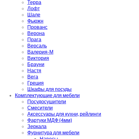
Терра
Лофт
Шале
Фьюжн
Прованс
Верона
Прага
Версаль
Валерия-М
Виктория
Брауни
Настя
Вега
Греция
Шкафы для посуды
Комплектующие для мебели
Посудосушители
Смесители
Аксессуары для кухни, рейлинги
Фартуки МДФ (4мм)
Зеркала
Фурнитура для мебели
Навесы