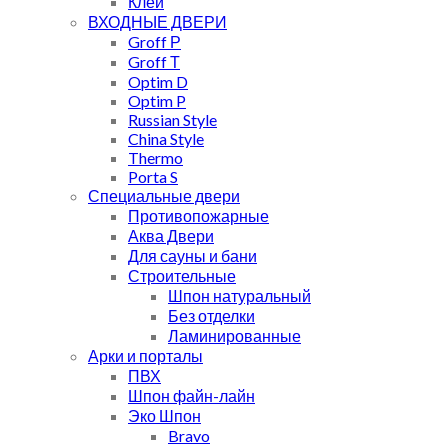
Клей
ВХОДНЫЕ ДВЕРИ
Groff Р
Groff Т
Optim D
Optim P
Russian Style
China Style
Thermo
Porta S
Специальные двери
Противопожарные
Аква Двери
Для сауны и бани
Строительные
Шпон натуральный
Без отделки
Ламинированные
Арки и порталы
ПВХ
Шпон файн-лайн
Эко Шпон
Bravo