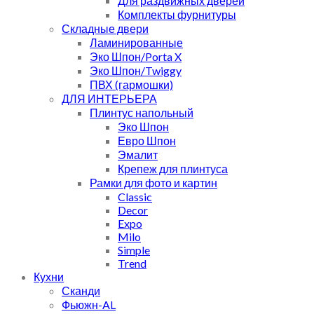
Для раздвижных дверей
Комплекты фурнитуры
Складные двери
Ламинированные
Эко Шпон/Porta X
Эко Шпон/Twiggy
ПВХ (гармошки)
ДЛЯ ИНТЕРЬЕРА
Плинтус напольный
Эко Шпон
Евро Шпон
Эмалит
Крепеж для плинтуса
Рамки для фото и картин
Classic
Decor
Expo
Milo
Simple
Trend
Кухни
Сканди
Фьюжн-AL