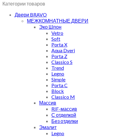
Категории товаров
Двери BRAVO
МЕЖКОМНАТНЫЕ ДВЕРИ
Эко Шпон
Vetro
Soft
Porta X
Aqua Dveri
Porta Z
Classico S
Trend
Legno
Simple
Porta C
Block
Classico M
Массив
RIF-массив
С отделкой
Без отделки
Эмалит
Legno